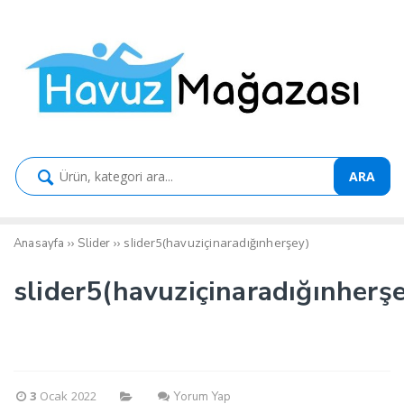
ARA
››
››
slider5(havuziçinaradığınherşey)
Anasayfa
Slider
slider5(havuziçinaradığınherş
3
Ocak 2022
Yorum Yap