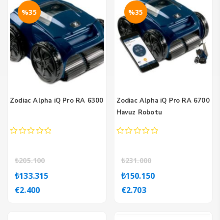
%35
%35
Zodiac Alpha iQ Pro RA 6300
Zodiac Alpha iQ Pro RA 6700
Havuz Robotu
0
0
out
out
of
of
₺
205.100
₺
231.000
5
5
Orijinal
Şu
Orijinal
Şu
₺
133.315
₺
150.150
fiyat:
andaki
fiyat:
andaki
€
2.400
€
2.703
₺205.100.
fiyat:
₺231.000.
fiyat:
₺133.315.
₺150.150