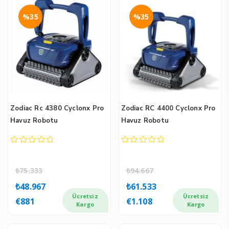
%35
%35
Zodiac Rc 4380 Cyclonx Pro
Zodiac RC 4400 Cyclonx Pro
Havuz Robotu
Havuz Robotu
0
0
out
out
of
of
₺
75.333
₺
94.667
5
5
Orijinal
Şu
Orijinal
Şu
₺
48.967
₺
61.533
fiyat:
andaki
fiyat:
andaki
Ücretsiz
Ücretsiz
€
881
€
1.108
₺75.333.
fiyat:
₺94.667.
fiyat:
Kargo
Kargo
₺48.967.
₺61.533.