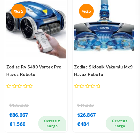
%35
%35
Zodiac Rv 5480 Vortex Pro
Zodiac Siklonik Vakumlu Mx9
Havuz Robotu
Havuz Robotu
0
0
out
out
of
of
₺
133.333
₺
41.333
5
5
Orijinal
Şu
Orijinal
Şu
₺
86.667
₺
26.867
fiyat:
andaki
fiyat:
andaki
Ücretsiz
Ücretsiz
€
1.560
€
484
₺133.333.
fiyat:
₺41.333.
fiyat:
Kargo
Kargo
₺86.667.
₺26.867.