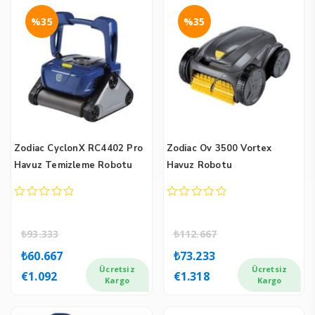
%35
%35
Zodiac CyclonX RC4402 Pro
Zodiac Ov 3500 Vortex
Havuz Temizleme Robotu
Havuz Robotu
0
0
out
out
of
of
₺
93.333
₺
112.667
5
5
Orijinal
Şu
Orijinal
Şu
₺
60.667
₺
73.233
fiyat:
andaki
fiyat:
andaki
Ücretsiz
Ücretsiz
€
1.092
€
1.318
₺93.333.
fiyat:
₺112.667.
fiyat:
Kargo
Kargo
₺60.667.
₺73.233.