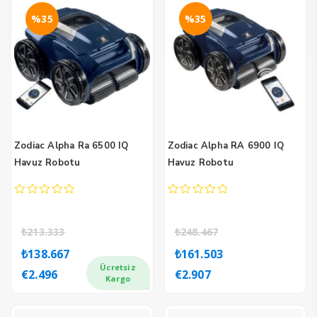
%35
%35
Zodiac Alpha Ra 6500 IQ
Zodiac Alpha RA 6900 IQ
Havuz Robotu
Havuz Robotu
0
0
out
out
of
of
₺
213.333
₺
248.467
5
5
Orijinal
Şu
Orijinal
Şu
₺
138.667
₺
161.503
fiyat:
andaki
fiyat:
andaki
Ücretsiz
€
2.496
€
2.907
₺213.333.
fiyat:
₺248.467.
fiyat:
Kargo
₺138.667.
₺161.503