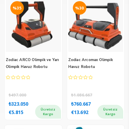
%35
%30
Zodiac ARCO Olimpik ve Yarı
Zodiac Arcomax Olimpik
Olimpik Havuz Robotu
Havuz Robotu
0
0
out
out
of
of
₺
497.000
₺
1.086.667
5
5
Orijinal
Şu
Orijinal
Şu
₺
323.050
₺
760.667
fiyat:
andaki
fiyat:
andaki
Ücretsiz
Ücretsiz
€
5.815
€
13.692
₺497.000.
fiyat:
₺1.086.667.
fiyat:
Kargo
Kargo
₺323.050.
₺760.667