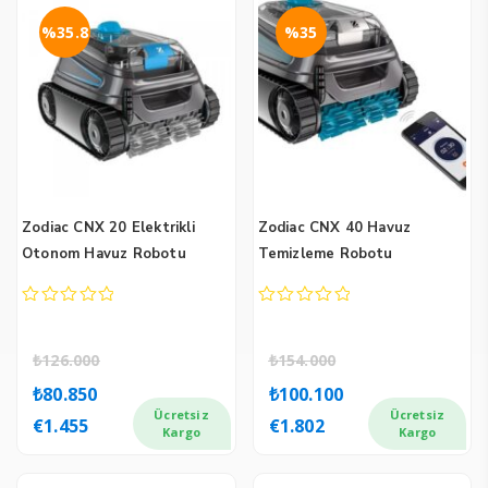
%35.8
%35
Zodiac CNX 20 Elektrikli
Zodiac CNX 40 Havuz
Otonom Havuz Robotu
Temizleme Robotu
0
0
out
out
of
of
₺
126.000
₺
154.000
5
5
Orijinal
Şu
Orijinal
Şu
₺
80.850
₺
100.100
fiyat:
andaki
fiyat:
andaki
Ücretsiz
Ücretsiz
€
1.455
€
1.802
₺126.000.
fiyat:
₺154.000.
fiyat:
Kargo
Kargo
₺80.850.
₺100.100