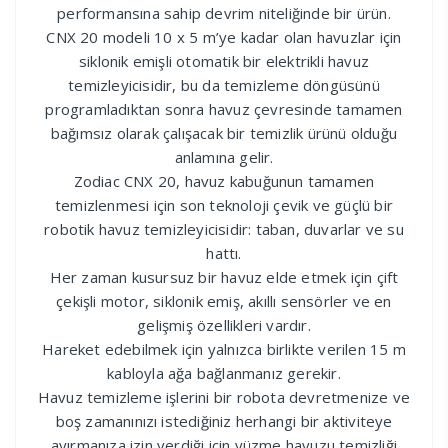
performansına sahip devrim niteliğinde bir ürün.
CNX 20 modeli 10 x 5 m’ye kadar olan havuzlar için
siklonik emişli otomatik bir elektrikli havuz
temizleyicisidir, bu da temizleme döngüsünü
programladıktan sonra havuz çevresinde tamamen
bağımsız olarak çalışacak bir temizlik ürünü olduğu
anlamına gelir.
Zodiac CNX 20, havuz kabuğunun tamamen
temizlenmesi için son teknoloji çevik ve güçlü bir
robotik havuz temizleyicisidir: taban, duvarlar ve su
hattı.
Her zaman kusursuz bir havuz elde etmek için çift
çekişli motor, siklonik emiş, akıllı sensörler ve en
gelişmiş özellikleri vardır.
Hareket edebilmek için yalnızca birlikte verilen 15 m
kabloyla ağa bağlanmanız gerekir.
Havuz temizleme işlerini bir robota devretmenize ve
boş zamanınızı istediğiniz herhangi bir aktiviteye
ayırmanıza izin verdiği için yüzme havuzu temizliği