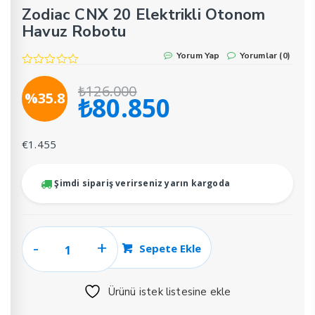
Zodiac CNX 20 Elektrikli Otonom
Havuz Robotu
Yorum Yap
Yorumlar (0)
₺
126.000
%35.8
₺
80.850
Orijinal
Şu
fiyat:
andaki
₺126.000.
fiyat:
€
1.455
₺80.850.
Şimdi sipariş verirseniz yarın kargoda
Zodiac
Sepete Ekle
CNX
20
Ürünü istek listesine ekle
Elektrikli
Otonom