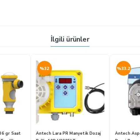
İlgili ürünler
%32
%33.2
36 gr Saat
Antech Lara PR Manyetik Dozaj
Antech Aspe