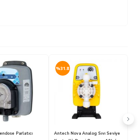
%31.8
%
ndose Parlatıcı
Antech Nova Analog Sıvı Seviye
Ant