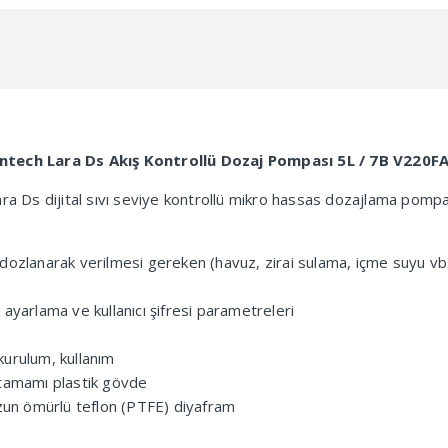
7B
V220FAT
adet
ntech Lara Ds Akış Kontrollü Dozaj Pompası 5L / 7B V220F
ara Ds dijital sıvı seviye kontrollü mikro hassas dozajlama pompa
ın dozlanarak verilmesi gereken (havuz, zirai sulama, içme suyu v
ayarlama ve kullanıcı şifresi parametreleri
urulum, kullanım
n tamamı plastik gövde
uzun ömürlü teflon (PTFE) diyafram