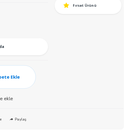
Fırsat Ürünü
i
.
oda
pete Ekle
ne ekle
Paylaş
e