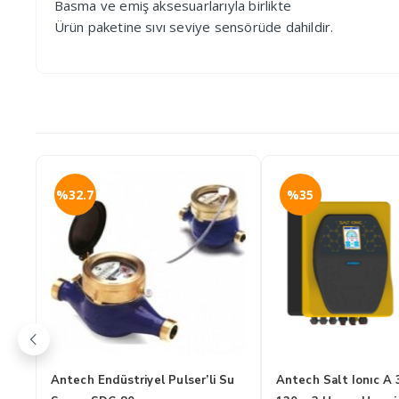
Basma ve emiş aksesuarlarıyla birlikte
Ürün paketine sıvı seviye sensörüde dahildir.
%32.7
%35
Antech Endüstriyel Pulser’li Su
Antech Salt Ionıc A 