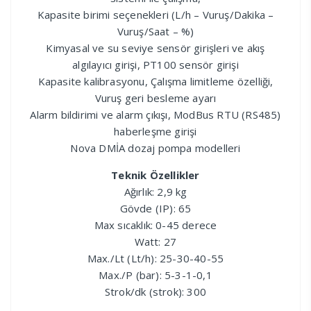
Kapasite birimi seçenekleri (L/h – Vuruş/Dakika –
Vuruş/Saat – %)
Kimyasal ve su seviye sensör girişleri ve akış
algılayıcı girişi, PT100 sensör girişi
Kapasite kalibrasyonu, Çalışma limitleme özelliği,
Vuruş geri besleme ayarı
Alarm bildirimi ve alarm çıkışı, ModBus RTU (RS485)
haberleşme girişi
Nova DMİA dozaj pompa modelleri
Teknik Özellikler
Ağırlık: 2,9 kg
Gövde (IP): 65
Max sıcaklık: 0-45 derece
Watt: 27
Max./Lt (Lt/h): 25-30-40-55
Max./P (bar): 5-3-1-0,1
Strok/dk (strok): 300