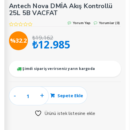
Antech Nova DMİA Akış Kontrollü
25L 5B VACFAT
Yorum Yap
Yorumlar (0)
₺
19.162
%32.2
₺
12.985
Orijinal
Şu
fiyat:
andaki
₺19.162.
fiyat:
₺12.985.
Şimdi sipariş verirseniz yarın kargoda
Antech
Sepete Ekle
Nova
DMİA
Ürünü istek listesine ekle
Akış
Kontrollü
25L