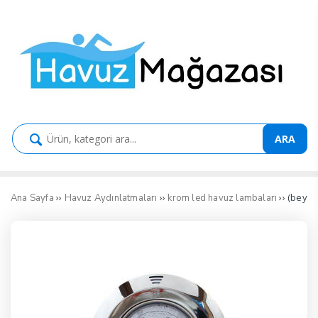
ARA
››
››
›› (beya
Ana Sayfa
Havuz Aydınlatmaları
krom led havuz lambaları