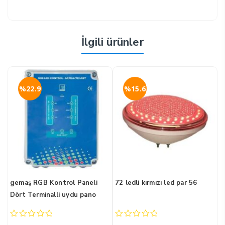
İlgili ürünler
%22.9
%15.6
gemaş RGB Kontrol Paneli
72 ledli kırmızı led par 56
(
Dört Terminalli uydu pano
K
0
0
0