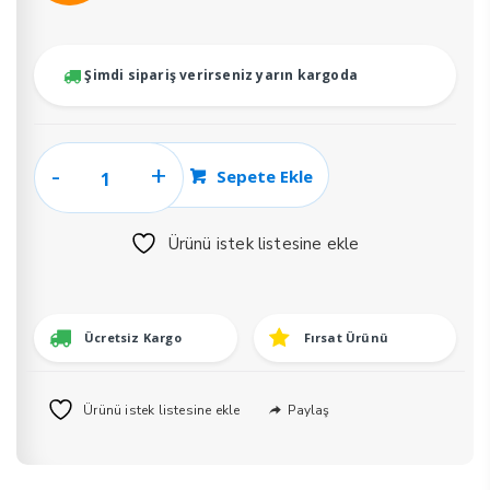
fiyat:
andaki
₺1.712.
fiyat:
₺1.104.
Şimdi sipariş verirseniz yarın kargoda
(beyaz)
Sepete Ekle
Havuz
Mağazası
Ürünü istek listesine ekle
Krom
Havuz
Armatür
adet
Ücretsiz Kargo
Fırsat Ürünü
Paylaş
Ürünü istek listesine ekle