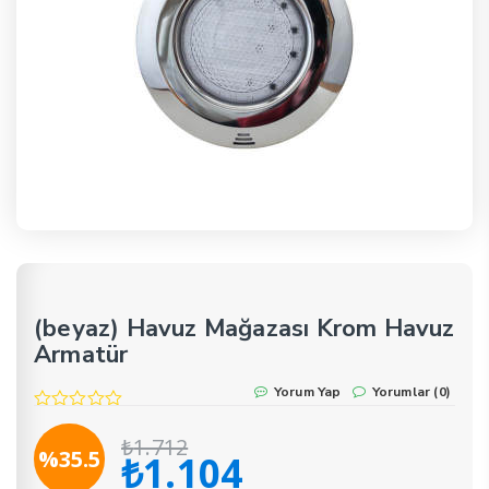
(beyaz) Havuz Mağazası Krom Havuz
Armatür
Yorum Yap
Yorumlar (0)
₺
1.712
%35.5
₺
1.104
Orijinal
Şu