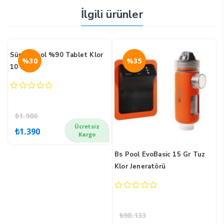
İlgili ürünler
Süper Pool %90 Tablet Klor
%30
%35
10 kg
0
out
of
₺
1.986
5
Orijinal
Şu
Ücretsiz
₺
1.390
fiyat:
andaki
Kargo
₺1.986.
fiyat:
Bs Pool EvoBasic 15 Gr Tuz
A
₺1.390.
Klor Jeneratörü
S
K
0
0
out
o
of
o
₺
98.133
5
5