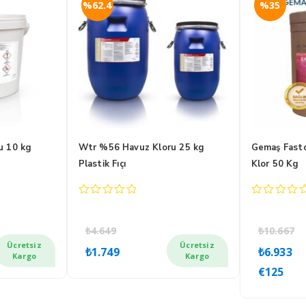
%62.4
%35
u 10 kg
Wtr %56 Havuz Kloru 25 kg
Gemaş Fast
Plastik Fıçı
Klor 50 Kg
0
0
out
out
of
of
₺
4.649
₺
10.667
5
5
Orijinal
Şu
Oriji
Ş
Ücretsiz
Ücretsiz
₺
1.749
₺
6.933
i
fiyat:
andaki
fiyat
a
Kargo
Kargo
€
125
₺4.649.
fiyat:
₺10.
f
₺1.749.
₺