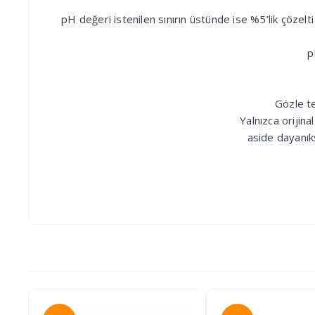
pH değeri istenilen sınırın üstünde ise %5’lik çözelt
p
Gözle te
Yalnızca orijin
aside dayanık