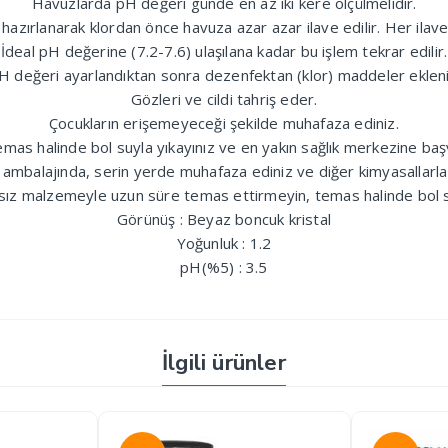
Havuzlarda pH değeri günde en az iki kere ölçülmelidir.
i hazırlanarak klordan önce havuza azar azar ilave edilir. Her ila
İdeal pH değerine (7.2-7.6) ulaşılana kadar bu işlem tekrar edilir.
H değeri ayarlandıktan sonra dezenfektan (klor) maddeler ekleni
Gözleri ve cildi tahriş eder.
Çocukların erişemeyeceği şekilde muhafaza ediniz.
mas halinde bol suyla yıkayınız ve en yakın sağlık merkezine ba
al ambalajında, serin yerde muhafaza ediniz ve diğer kimyasallarla 
sız malzemeyle uzun süre temas ettirmeyin, temas halinde bol su
Görünüş : Beyaz boncuk kristal
Yoğunluk : 1.2
pH(%5) : 3.5
İlgili ürünler