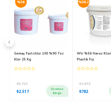
%56
%58.2
Kg
Gemaş Fastchlor 100 %90 Toz
Wtr %56 Havuz Klor
Klor 25 Kg
Plastik Fıçı
0
0
out
out
of
of
₺
5.721
₺
1.872
5
5
Orijinal
Şu
Orijinal
Şu
z
Ücretsiz
₺
2.517
₺
782
fiyat:
andaki
fiyat:
andak
Kargo
₺5.721.
fiyat:
₺1.872.
fiyat:
₺2.517.
₺782.