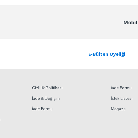
9.
₺21.694.
Mobil
E-Bülten Üyeliği
Gizlilik Politikası
İade Formu
İade & Değişim
İstek Listesi
İade Formu
Mağaza
ı