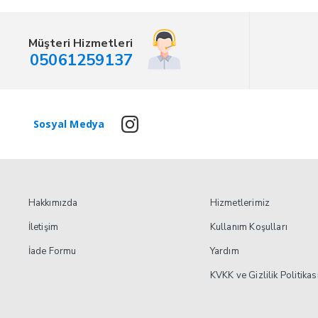
₺32.187.
₺4.04
Müşteri Hizmetleri
05061259137
Sosyal Medya
Hakkımızda
Hizmetlerimiz
İletişim
Kullanım Koşulları
İade Formu
Yardım
KVKK ve Gizlilik Politikas