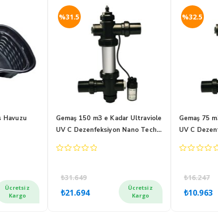
%31.5
%32.5
s Havuzu
Gemaş 150 m3 e Kadar Ultraviole
Gemaş 75 m3
UV C Dezenfeksiyon Nano Tech
UV C Dezen
UV-C Cihazı
UV-C Cihazı
0
0
out
out
of
of
₺
31.649
₺
16.247
5
5
Orijinal
Şu
Oriji
Ücretsiz
Ücretsiz
₺
21.694
₺
10.963
ki
fiyat:
andaki
fiyat
Kargo
Kargo
₺31.649.
fiyat:
₺16.