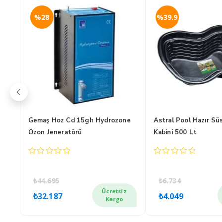
%28
%39.9
Gemaş Hoz Cd 15gh Hydrozone
Astral Pool Hazır Sü
Ozon Jeneratörü
Kabini 500 Lt
0
0
out
out
of
of
₺
44.695
₺
6.734
5
5
Orijinal
Şu
Orijinal
Şu
z
Ücretsiz
₺
32.187
₺
4.049
fiyat:
andaki
fiyat:
anda
Kargo
₺44.695.
fiyat:
₺6.734.
fiyat: