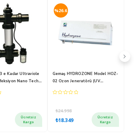
%26.6
%
 e Kadar Ultraviole
Gemaş HYDROZONE Model HOZ-
Ge
feksiyon Nano Tech
02 Ozon Jeneratörü (UV
Ozo
Metoduyla)
0
0
out
out
of
of
₺
24.998
₺
5
5
nal
Şu
Orijinal
Şu
Ücretsiz
Ücretsiz
₺
18.349
₺
:
andaki
fiyat:
andaki
f
Kargo
Kargo
247.
fiyat:
₺24.998.
fiyat: