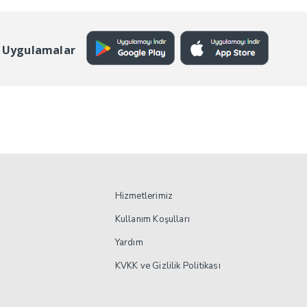
₺10.963.
₺18.349.
 Uygulamalar
Hizmetlerimiz
Kullanım Koşulları
Yardım
KVKK ve Gizlilik Politikası