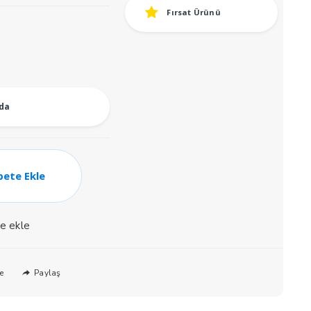
Fırsat Ürünü
ki
:
837.
oda
pete Ekle
ne ekle
Paylaş
e