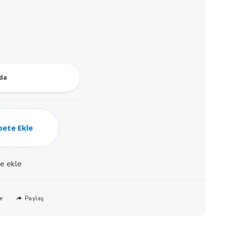
oda
pete Ekle
ne ekle
Paylaş
e