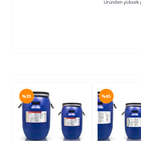
Üründen yüksek pe
%35
%65