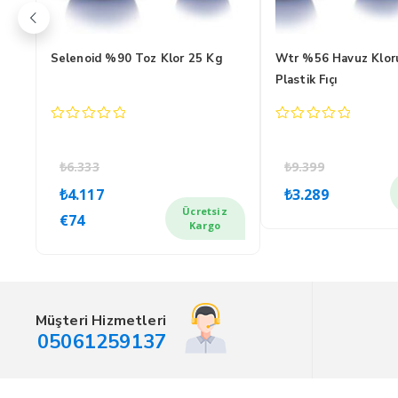
Selenoid %90 Toz Klor 25 Kg
Wtr %56 Havuz Klor
Plastik Fıçı
0
0
out
out
of
of
₺
6.333
₺
9.399
5
5
Orijinal
Şu
Orijinal
Şu
z
₺
4.117
₺
3.289
fiyat:
andaki
fiyat:
anda
Ücretsiz
€
74
₺6.333.
fiyat:
₺9.399.
fiyat:
Kargo
₺4.117.
₺3.28
Müşteri Hizmetleri
05061259137