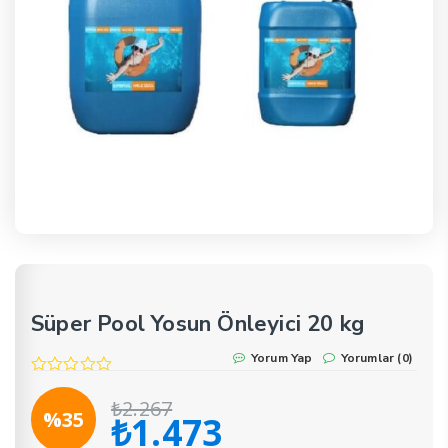
Süper Pool Yosun Önleyici 20 kg
Yorum Yap
Yorumlar (0)
₺
2.267
%35
₺
1.473
Orijinal
Şu