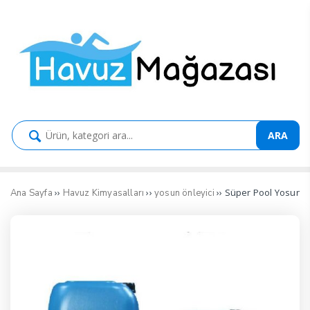
ARA
››
››
›› Süper Pool Yosun Ö
Ana Sayfa
Havuz Kimyasalları
yosun önleyici