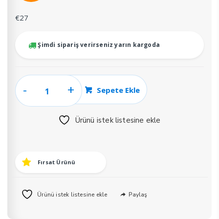
fiyat:
andaki
₺2.267.
fiyat:
€
27
₺1.473.
Şimdi sipariş verirseniz yarın kargoda
Süper
Sepete Ekle
Pool
Yosun
Ürünü istek listesine ekle
Önleyici
20
kg
adet
Fırsat Ürünü
Paylaş
Ürünü istek listesine ekle