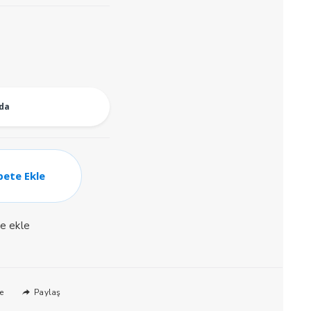
oda
pete Ekle
ne ekle
Paylaş
e