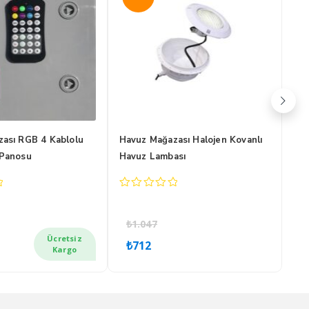
ası RGB 4 Kablolu
Havuz Mağazası Halojen Kovanlı
RGB
 Panosu
Havuz Lambası
kum
0
0
out
out
of
of
₺
1.047
₺
5
5
nal
u
Orijinal
Şu
Ücretsiz
₺
712
₺
:
ndaki
fiyat:
andaki
f
Kargo
82.
iyat:
₺1.047.
fiyat:
2.114.
₺712.