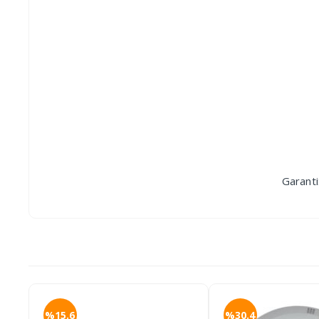
Garanti
%15.6
%30.4