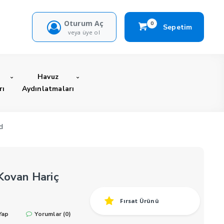
Oturum Aç
0
Sepetim
veya üye ol
Havuz
rı
Aydınlatmaları
d
Kovan Hariç
Fırsat Ürünü
Yap
Yorumlar (0)