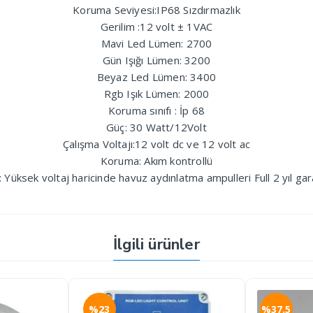
Koruma Seviyesi:IP68 Sızdırmazlık
Gerilim :12 volt ± 1VAC
Mavi Led Lümen: 2700
Gün Işığı Lümen: 3200
Beyaz Led Lümen: 3400
Rgb Işık Lümen: 2000
Koruma sınıfı : İp 68
Güç: 30 Watt/12Volt
Çalışma Voltajı:12 volt dc ve 12 volt ac
Koruma: Akım kontrollü
: Yüksek voltaj haricinde havuz aydınlatma ampulleri Full 2 yıl garan
İlgili ürünler
%23
%37.5