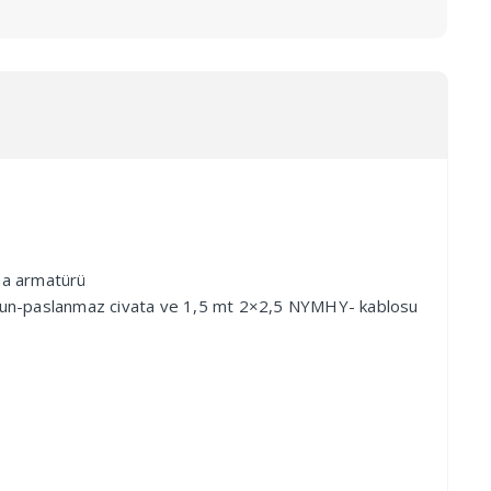
ma armatürü
-somun-paslanmaz civata ve 1,5 mt 2×2,5 NYMHY- kablosu