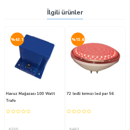
İlgili ürünler
%43.1
%15.6
Havuz Mağazası 100 Watt
72 ledli kırmızı led par 56
(
Trafo
K
0
0
0
out
out
o
of
of
o
₺
735
₺
482