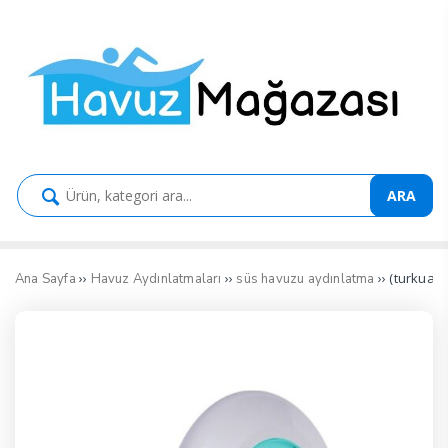
ARA
››
››
›› (turkuaz
Ana Sayfa
Havuz Aydınlatmaları
süs havuzu aydınlatma