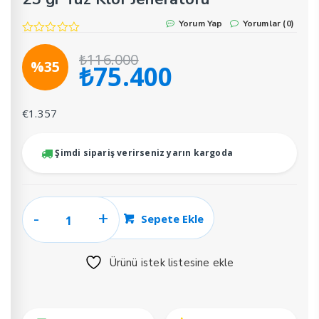
Yorum Yap
Yorumlar (0)
₺
116.000
%35
₺
75.400
Orijinal
Şu
fiyat:
andaki
₺116.000.
fiyat:
€
1.357
₺75.400.
Şimdi sipariş verirseniz yarın kargoda
Zodiac
Sepete Ekle
Ei2
Expert
Ürünü istek listesine ekle
110
m3
Havuz
İçin