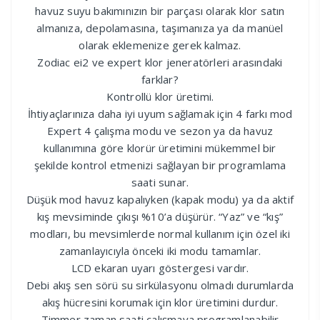
havuz suyu bakımınızın bir parçası olarak klor satın
almanıza, depolamasına, taşımanıza ya da manüel
olarak eklemenize gerek kalmaz.
Zodiac ei2 ve expert klor jeneratörleri arasındaki
farklar?
Kontrollü klor üretimi.
İhtiyaçlarınıza daha iyi uyum sağlamak için 4 farkı mod
Expert 4 çalışma modu ve sezon ya da havuz
kullanımına göre klorür üretimini mükemmel bir
şekilde kontrol etmenizi sağlayan bir programlama
saati sunar.
Düşük mod havuz kapalıyken (kapak modu) ya da aktif
kış mevsiminde çıkışı %10’a düşürür. “Yaz” ve “kış”
modları, bu mevsimlerde normal kullanım için özel iki
zamanlayıcıyla önceki iki modu tamamlar.
LCD ekaran uyarı göstergesi vardır.
Debi akış sen sörü su sirkülasyonu olmadı durumlarda
akış hücresini korumak için klor üretimini durdur.
Timmer zaman saati çalışmaya programlanabilir