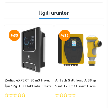
İlgili ürünler
%35
%35
Zodiac eXPERT 50 m3 Havuz
Antech Salt Ionıc A 36 gr
B
ü
İçin 12g Tuz Elektroliz Cihazı
Saat 120 m3 Havuz Hacmi
H
Tuz Klor Jeneratörü
0
0
0
out
out
o
of
of
o