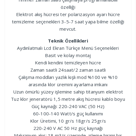
özelliği
Elektrot akış hücresi ter polarizasyon ayarı hücre
temizleme seçenekleri 3-5-7 saat yapa bilme özelliği
mevcut.
Teknik Özellikleri
Aydınlatmalı Lcd Ekran Türkçe Menü Seçenekleri
Basit ve kolay montaj
Kendi kendini temizleyen hücre
Zaman saatli 24saat/2 zaman saatli
Çalışma moddları yazlık kışlı mod %100 ve %10
arasında klor üremini ayarlama imkanı
Uzun ömürlü yüzey işlemine sahip titanyum elektrot
Tuz klor jeneratörü 1,5 metre akış hücresi kablo boyu
Güç kaynağı: 220-240 VAC (50 Hz)
60-100-140 Watt/s güç kullanımı
Klor Üretimi, 10 gr/s 18gr/s 25gr/s
220-240 V AC 50 Hz güç kaynağı
Maksimum akış: 18 m3/s üzerinde, işleme birimi bir