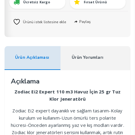
Ücretsiz Kargo
Fırsat Ürünü
25
gr
Tuz
Paylaş
Ürünü istek listesine ekle
Klor
Jeneratörü
adet
Ürün Açıklaması
Ürün Yorumları
Açıklama
Zodiac Ei2 Expert 110 m3 Havuz İçin 25 gr Tuz
Klor Jeneratörü
Zodiac Ei2 expert dayanıklı ve sağlam tasarım-Kolay
kurulum ve kullanım-Uzun ömürlü ters polarite
hücresi-Önceden ayarlanmış yaz ve kış modları vardır.
Zodiac klor jeneratörleri serisini kullanmak, artık rutin