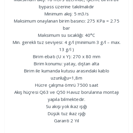
bypass üzerine takılmalıdır
Minimum akış: 5 m3/s
Maksimum onaylanan birim basıncı: 275 KPa = 2.75
bar
Maksimum su sıcaklığı: 40°C
Min. gerekli tuz seviyesi: 4 g/l (minimum 3 g/l – max.
13 g/l )
Birim ebatı (U x Y): 270 x 80 mm
Birim konumu: yatay, dıştan alta
Birim ile kumanda kutusu arasındaki kablo
uzunluğu=1,8m
Hücre çalışma ömrü 7500 saat
Akış hüçresi Q63 ve Q50 Havuz borularına montajı
yapıla bilmektedir.
Su akışı yok ikaz ışığı
Düşük tuz ikaz ışığı
Garanti 2 Yıl