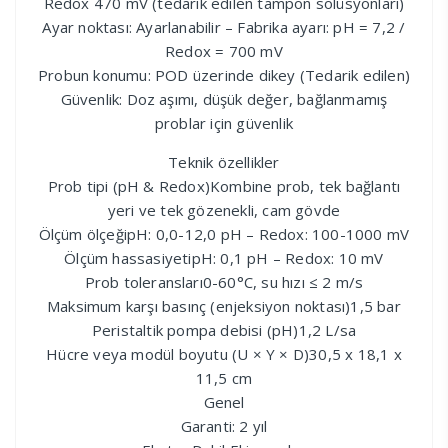
Redox 470 mV (tedarik edilen tampon solüsyonları)
Ayar noktası: Ayarlanabilir – Fabrika ayarı: pH = 7,2 /
Redox = 700 mV
Probun konumu: POD üzerinde dikey (Tedarik edilen)
Güvenlik: Doz aşımı, düşük değer, bağlanmamış
problar için güvenlik
Teknik özellikler
Prob tipi (pH & Redox)Kombine prob, tek bağlantı
yeri ve tek gözenekli, cam gövde
Ölçüm ölçeğipH: 0,0-12,0 pH – Redox: 100-1000 mV
Ölçüm hassasiyetipH: 0,1 pH – Redox: 10 mV
Prob toleransları0-60°C, su hızı ≤ 2 m/s
Maksimum karşı basınç (enjeksiyon noktası)1,5 bar
Peristaltik pompa debisi (pH)1,2 L/sa
Hücre veya modül boyutu (U × Y × D)30,5 x 18,1 x
11,5 cm
Genel
Garanti: 2 yıl