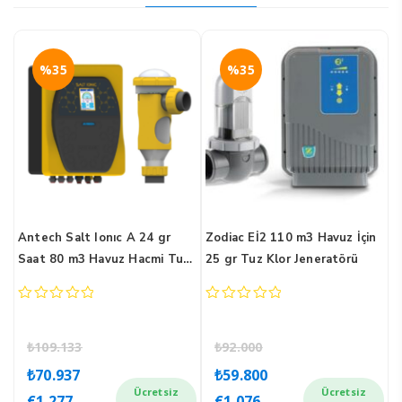
%35
%35
uz
Antech Salt Ionıc A 24 gr
Zodiac Eİ2 110 m3 Havuz İçin
Z
ı
Saat 80 m3 Havuz Hacmi Tuz
25 gr Tuz Klor Jeneratörü
İ
Klor Jeneratörü
J
0
0
0
out
out
o
of
of
o
₺
109.133
₺
92.000
5
5
5
Orijinal
Şu
Orijinal
Şu
₺
70.937
₺
59.800
fiyat:
andaki
fiyat:
andaki
Ücretsiz
Ücretsiz
€
1.277
€
1.076