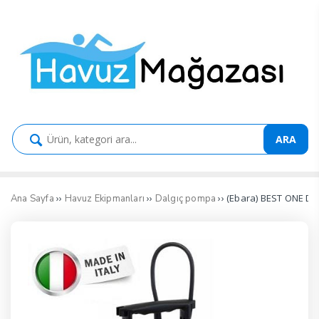
ARA
››
››
›› (Ebara) BEST ONE Da
Ana Sayfa
Havuz Ekipmanları
Dalgıç pompa