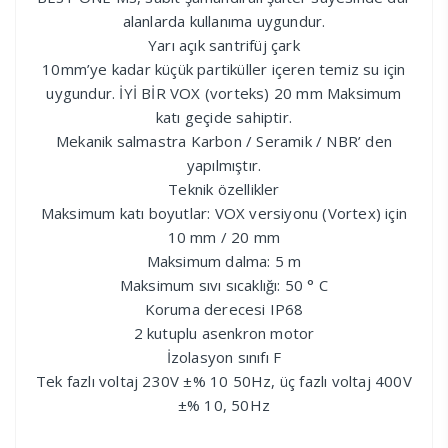
alanlarda kullanıma uygundur.
Yarı açık santrifüj çark
10mm’ye kadar küçük partiküller içeren temiz su için
uygundur. İYİ BİR VOX (vorteks) 20 mm Maksimum
katı geçide sahiptir.
Mekanik salmastra Karbon / Seramik / NBR’ den
yapılmıştır.
Teknik özellikler
Maksimum katı boyutlar: VOX versiyonu (Vortex) için
10 mm / 20 mm
Maksimum dalma: 5 m
Maksimum sıvı sıcaklığı: 50 ° C
Koruma derecesi IP68
2 kutuplu asenkron motor
İzolasyon sınıfı F
Tek fazlı voltaj 230V ±% 10 50Hz, üç fazlı voltaj 400V
±% 10, 50Hz