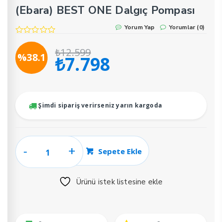
(Ebara) BEST ONE Dalgıç Pompası
Yorum Yap
Yorumlar (0)
₺
12.599
%38.1
₺
7.798
Orijinal
Şu
fiyat:
andaki
₺12.599.
fiyat:
₺7.798.
Şimdi sipariş verirseniz yarın kargoda
(Ebara)
Sepete Ekle
BEST
ONE
Ürünü istek listesine ekle
Dalgıç
Pompası
adet