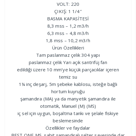
VOLT: 220
ÇIKIŞ: 1 1/4″
BASMA KAPASİTESİ
8,3 mss – 1,2 m3/h
6,3 mss – 4,8 m3/h
1,8 mss – 10,2 m3/h
Ürün Özellikleri
Tam paslanmaz çelik 304 yapı
paslanmaz çelik Yarı açık santrifüj fan
edildiği üzere 10 mm’ye küçük parçacıklar içeren
temiz su
1¼ inç deşarj, 5m şebeke kablosu, isteğe bağlı
hortum kuyruğu
şamandıra (MA) ya da manyetik şamandıra ile
otomatik, Manuel (M) (MS)
iç sel için uygun, boşaltma tankı ve şelale fiskiye
beslemesinde
Özellikler ve faydalar
BEST ONE MS, sabit şamandıralı şalter sayesinde dar