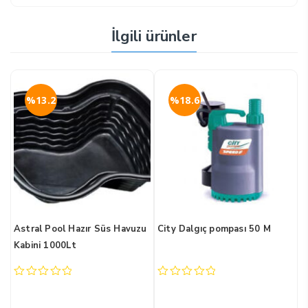
İlgili ürünler
%13.2
%18.6
ü
Astral Pool Hazır Süs Havuzu
City Dalgıç pompası 50 M
A
Kabini 1000Lt
w
P
0
0
0
out
out
o
of
of
o